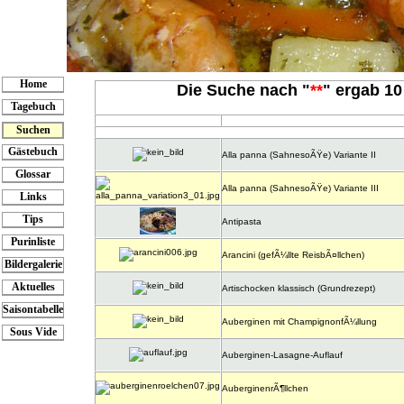
Home
Die Suche nach "
**
" ergab 10 
Tagebuch
Suchen
Gästebuch
Alla panna (SahnesoÃŸe) Variante II
Glossar
Alla panna (SahnesoÃŸe) Variante III
Links
Tips
Antipasta
Purinliste
Arancini (gefÃ¼llte ReisbÃ¤llchen)
Bildergalerie
Aktuelles
Artischocken klassisch (Grundrezept)
Saisontabelle
Auberginen mit ChampignonfÃ¼llung
Sous Vide
Auberginen-Lasagne-Auflauf
AuberginenrÃ¶llchen