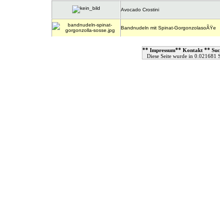
Avocado Crostini
Bandnudeln mit Spinat-GorgonzolasoÃŸe
**
**
**
Impressum
Kontakt
Suc
Diese Seite wurde in 0.021681