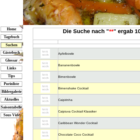
Home
Die Suche nach "
**
" ergab 10
Tagebuch
Suchen
Gästebuch
Apfelbowle
Glossar
Bananenbowle
Links
Tips
Birnenbowle
Purinliste
Birnenshake Cocktail
Bildergalerie
Aktuelles
Caipirinha
Saisontabelle
Caipiuva Cocktail Klassiker
Sous Vide
Caribbean Wonder Cocktail
Chocolate Coco Cocktail