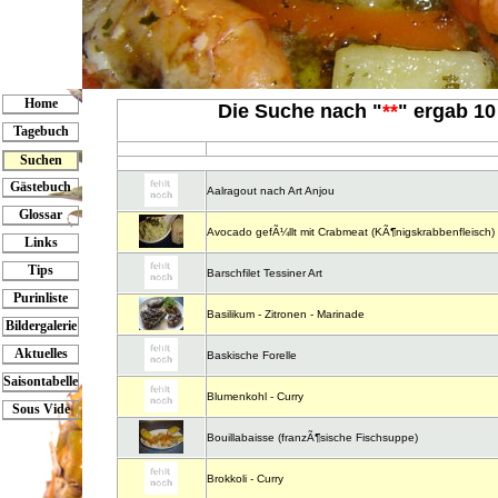
Home
Die Suche nach "
**
" ergab 10 
Tagebuch
Suchen
Gästebuch
Aalragout nach Art Anjou
Glossar
Avocado gefÃ¼llt mit Crabmeat (KÃ¶nigskrabbenfleisch)
Links
Tips
Barschfilet Tessiner Art
Purinliste
Basilikum - Zitronen - Marinade
Bildergalerie
Aktuelles
Baskische Forelle
Saisontabelle
Blumenkohl - Curry
Sous Vide
Bouillabaisse (franzÃ¶sische Fischsuppe)
Brokkoli - Curry