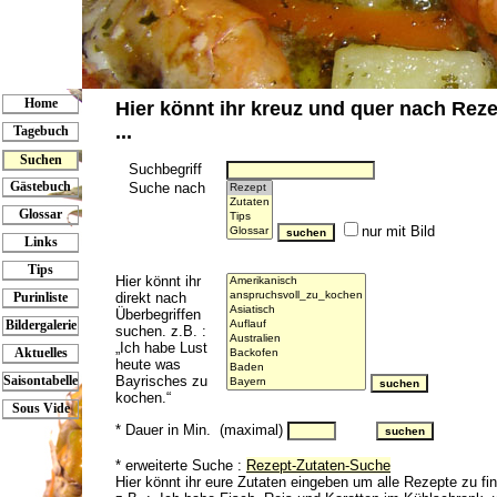
Home
Hier könnt ihr kreuz und quer nach Re
...
Tagebuch
Suchen
Suchbegriff
Gästebuch
Suche nach
Glossar
nur mit Bild
Links
Tips
Hier könnt ihr
direkt nach
Purinliste
Überbegriffen
Bildergalerie
suchen. z.B. :
„Ich habe Lust
Aktuelles
heute was
Bayrisches zu
Saisontabelle
kochen.“
Sous Vide
* Dauer in Min. (maximal)
* erweiterte Suche :
Rezept-Zutaten-Suche
Hier könnt ihr eure Zutaten eingeben um alle Rezepte zu fin