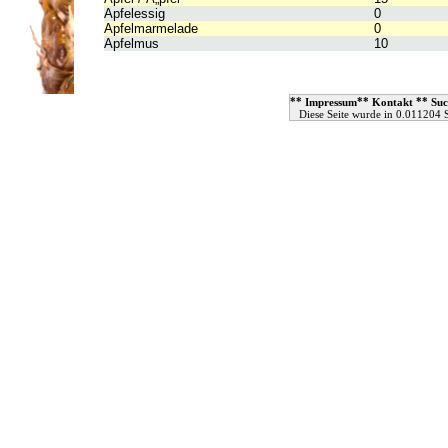
Apfelessig
0
Apfelmarmelade
0
Apfelmus
10
**
**
**
Impressum
Kontakt
Suc
Diese Seite wurde in 0.011204