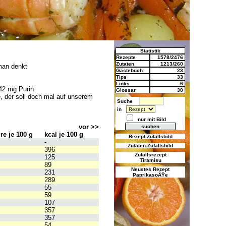
Statistik
Rezepte
1578/2476
Zutaten
1213/260
man denkt
Gästebuch
23
Tips
33
Links
6
42 mg Purin
Glossar
30
, der soll doch mal auf unserem
Suche
in
nur mit Bild
vor >>
e je 100 g
kcal je 100 g
Rezept-Zufallsbild
-
Zutaten-Zufallsbild
396
Zufallsrezept
125
Tiramisu
89
Neustes Rezept
231
PaprikasoÃŸe
289
55
59
107
357
357
54