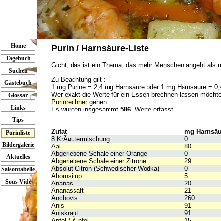
Home
Purin / Harnsäure-Liste
Tagebuch
Gicht, das ist ein Thema, das mehr Menschen angeht als 
Suchen
Zu Beachtung gilt :
Gästebuch
1 mg Purine = 2,4 mg Harnsäure oder 1 mg Harnsäure = 0,
Wer exakt die Werte für ein Essen brechnen lassen möchte
Glossar
Purinrechner
gehen
Links
Es wurden insgesammt
586
Werte erfasst
Tips
Zutat
mg Harnsäur
Purinliste
8 KrÃ¤utermischung
0
Bildergalerie
Aal
80
Abgeriebene Schale einer Orange
0
Aktuelles
Abgeriebene Schale einer Zitrone
29
Absolut Citron (Schwedischer Wodka)
0
Saisontabelle
Ahornsirup
5
Sous Vide
Ananas
20
Ananassaft
21
Anchovis
260
Anis
91
Aniskraut
91
Apfel / Ã„pfel
15