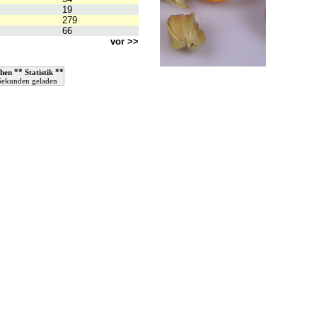
19
279
66
vor >>
**
**
hen
Statistik
 Sekunden geladen