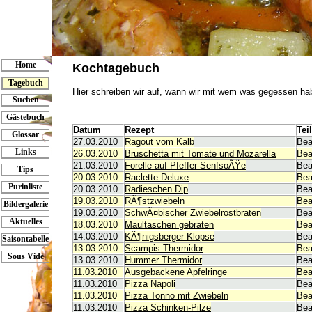
Home
Kochtagebuch
Tagebuch
Hier schreiben wir auf, wann wir mit wem was gegessen ha
Suchen
Gästebuch
Datum
Rezept
Tei
Glossar
27.03.2010
Ragout vom Kalb
Bea
Links
26.03.2010
Bruschetta mit Tomate und Mozarella
Bea
21.03.2010
Forelle auf Pfeffer-SenfsoÃŸe
Bea
Tips
20.03.2010
Raclette Deluxe
Bea
Purinliste
20.03.2010
Radieschen Dip
Bea
19.03.2010
RÃ¶stzwiebeln
Bea
Bildergalerie
19.03.2010
SchwÃ¤bischer Zwiebelrostbraten
Bea
Aktuelles
18.03.2010
Maultaschen gebraten
Bea
14.03.2010
KÃ¶nigsberger Klopse
Bea
Saisontabelle
13.03.2010
Scampis Thermidor
Bea
Sous Vide
13.03.2010
Hummer Thermidor
Bea
11.03.2010
Ausgebackene Apfelringe
Bea
11.03.2010
Pizza Napoli
Bea
11.03.2010
Pizza Tonno mit Zwiebeln
Bea
11.03.2010
Pizza Schinken-Pilze
Bea