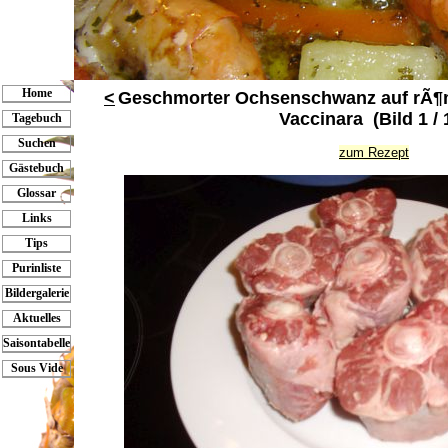
Home
<
Geschmorter Ochsenschwanz auf rÃ¶mi
Vaccinara (Bild 1 / 
Tagebuch
Suchen
zum Rezept
Gästebuch
Glossar
Links
Tips
Purinliste
Bildergalerie
Aktuelles
Saisontabelle
Sous Vide