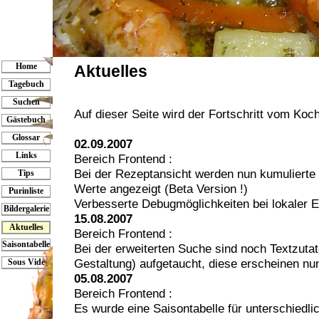
Home
Aktuelles
Tagebuch
Suchen
Auf dieser Seite wird der Fortschritt vom Ko
Gästebuch
Glossar
02.09.2007
Links
Bereich Frontend :
Bei der Rezeptansicht werden nun kumulierte
Tips
Werte angezeigt (Beta Version !)
Purinliste
Verbesserte Debugmöglichkeiten bei lokaler 
Bildergalerie
15.08.2007
Aktuelles
Bereich Frontend :
Saisontabelle
Bei der erweiterten Suche sind noch Textzutat
Gestaltung) aufgetaucht, diese erscheinen nu
Sous Vide
05.08.2007
Bereich Frontend :
Es wurde eine Saisontabelle für unterschiedl